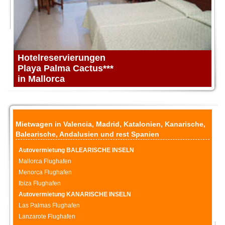
Hotelreservierungen
Playa Palma Cactus***
in Mallorca
Mietwagen in Valencia
,
Madrid
,
Katalonien
,
Kanarische
,
Balearische
,
Andalusien
und rest
Spanien
Autovermietung BALEARISCHE INSELN
Mallorca Flughafen
Menorca Flughafen
Ibiza Flughafen
Autovermietung KANARISCHE INSELN
Las Palmas Flughafen
Lanzarote Flughafen