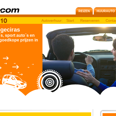
REIZEN
HUURAUTO
Autoverhuur:
Start
Reserveren
Conta
lgeciras
´s, sport auto´s en
 goedkope prijzen in