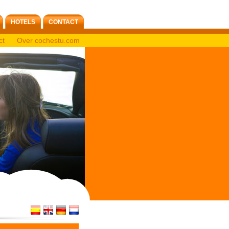
HOTELS
CONTACT
ct
Over cochestu.com