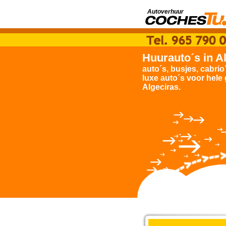
Autoverhuur
Huurauto´s in A
auto´s, busjes, cabrio
luxe auto´s voor hele
Algeciras.