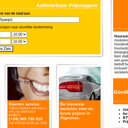
Autoverhuur Prijsopgave
am van de stad aan
rengen naar dezelfde bestemming
Huuraut
modelen 
Honderd
huurauto
belangri
trein st
een goed
betreft 
inclusief
vezekerin
Goedk
Klanten service.
De nieuwste
Tijdens kantoor uren kan u
modelen voor de
Unl
ons ook telefonisch
beste prijzen in
Inc
berijken!
Algeciras.
BT
(+34) 965 790 010
Pri
van 9:00 tot 22:00 uur. (CE)