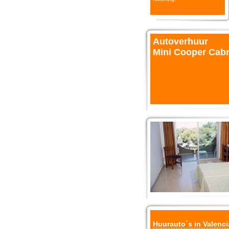
Autoverhuur
Mini Cooper Cabr
Huurauto´s in Valenci