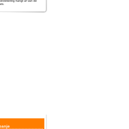
k verzekering hangt af van de
ats.
panje