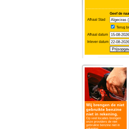
Geef de na
Afhaal Stad
Terug b
Afhaal datum
Inlever datum
Wij brengen de niet
gebruikte benzine
niet in rekening.
Op veel locaties brengen
onze providers de niet
gebruikte benzine niet in
rekening.