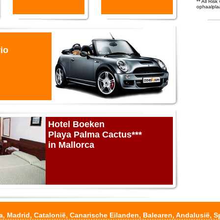
** All Ris
ophaalpla
io
Hotel Boeken
Playa Palma Cactus***
in Mallorca
a
,
Madrid
,
Catalonië
,
Canarische Eilanden
,
Balearen
,
Andalusië
,
S