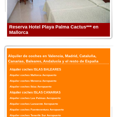
Reserva Hotel Playa Palma Cactus*** en
Mallorca
Alquiler de coches en Valencia
,
Madrid
,
Cataluña
,
Canarias
,
Baleares
,
Andalucía
y el resto de
España
Alquiler coches ISLAS BALEARES
Alquiler coches Mallorca Aeropuerto
Alquiler coches Menorca Aeropuerto
Alquiler coches Ibiza Aeropuerto
Alquiler coches ISLAS CANARIAS
Alquiler coches Las Palmas Aeropuerto
Alquiler coches Lanzarote Aeropuerto
Alquiler coches Fuenteventura Aeropuerto
Alquiler coches Tenerife Sur Aeropuerto